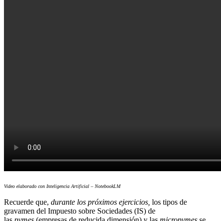
Video elaborado con Inteligencia Artificial – NotebookLM
Recuerde que,
durante los próximos ejercicios,
los tipos de
gravamen del Impuesto sobre Sociedades (IS) de
las
pymes
(empresas de reducida dimensión) y las
micropymes
se